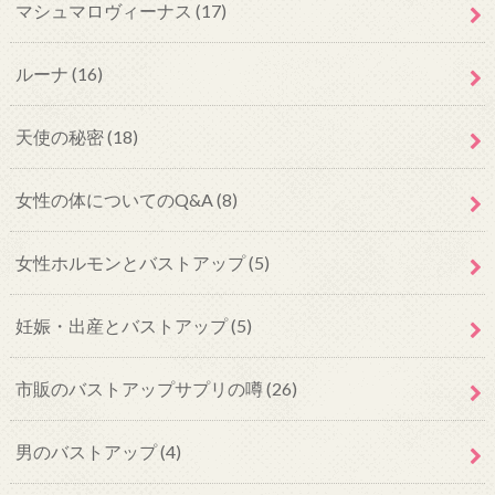
マシュマロヴィーナス
(17)
ルーナ
(16)
天使の秘密
(18)
女性の体についてのQ&A
(8)
女性ホルモンとバストアップ
(5)
妊娠・出産とバストアップ
(5)
市販のバストアップサプリの噂
(26)
男のバストアップ
(4)