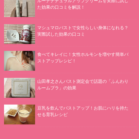
ルーナナチュラルアップクリームを実際に試し
た効果の口コミを解説！
マシュマロバストで女性らしい身体になれる？
実際試した効果の口コミ
食べてキレイに！女性ホルモンを増やす簡単バ
ストアップレシピ！
山田孝之さんバスト測定会で話題の「ふんわり
ルームブラ」の効果
豆乳を飲んでバストアップ！お肌にハリを持た
せる育乳レシピ