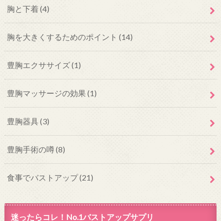
胸と下着
(4)
胸を大きくするためのポイント
(14)
豊胸エクササイズ
(1)
豊胸マッサージの効果
(1)
豊胸器具
(3)
豊胸手術の噂
(8)
食事でバストアップ
(21)
迷ったらコレ！No.1バストアップサプリ