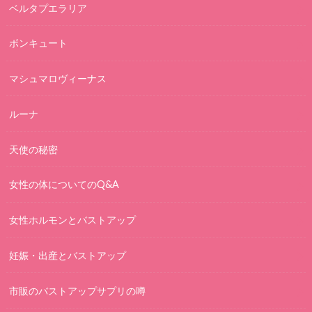
ベルタプエラリア
ボンキュート
マシュマロヴィーナス
ルーナ
天使の秘密
女性の体についてのQ&A
女性ホルモンとバストアップ
妊娠・出産とバストアップ
市販のバストアップサプリの噂