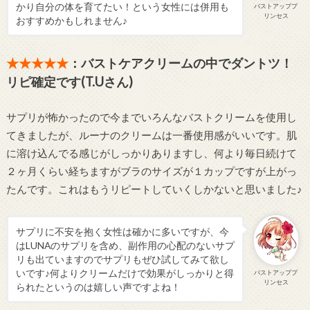
かり自分の体を育てたい！という女性には併用も
バストアッププ
リンセス
おすすめかもしれません♪
★★★★★
：バストケアクリームの中でダントツ！
リピ確定です(T.Uさん)
サプリが怖かったので今までいろんなバストクリームを使用し
てきましたが、ルーナのクリームは一番使用感がいいです。肌
に溶け込んでる感じがしっかりありますし、何より毎日続けて
２ヶ月くらい経ちますがブラのサイズが１カップですが上がっ
たんです。これはもうリピートしていくしかないと思いました♪
サプリに不安を抱く女性は確かに多いですが、今
はLUNAのサプリを含め、副作用の心配のないサプ
リも出ていますのでサプリもぜひ試してみて欲し
いです♪何よりクリームだけで効果がしっかりと得
バストアッププ
リンセス
られたというのは嬉しい声ですよね！