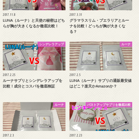
2017.11.8
2017.3.31
LUNA（ルーナ）と天使の秘密はどち
グラマラスリム・プエラリアとルー
らが胸が大きくなるか徹底比較！
ナを比較！どっちが胸が大きくな
る？
シンデレラアップ
ルーナ
2017.2.25
2017.2.5
ルーナサプリとシンデレラアップを
LUNA（ルーナ）サプリの通販最安値
比較！成分とコスパを徹底検証
はどこ？楽天かAmazonか？
ルーナ
バストアップサプリを徹底比較
2017.2.3
2017.2.23