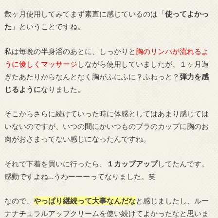
数ヶ月使用してみてまず素直に感じているのは「
使ってよかっ
た
」ということですね。
私は毎晩の半身浴のあとに、しっかりと
胸のリンパが流れるよ
うに優しくマッサージ
しながら使用していましたが、１ヶ月過
ぎたあたりからなんとなく胸がふにふに？ふわっと？
弾力を感
じるように
なりました。
そこからさらに続けていった時に体感としてはあまり感じては
いないのですが、いつの間にかいつものブラのカップに胸のお
肉がおさまってない感じになったんですね。
それで下着を買いに行ったら、
１カップアップ
してたんです。
感動ですよね…うわーーーってなりました。笑
なので、
やっぱり継続って大事なんだな
と感じましたし、ルー
ナナチュラルアップクリームを使い続けてよかったなと思いま