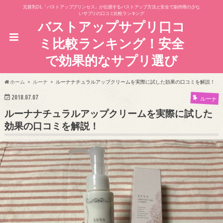
元貧乳OL「バストアッププリンセス」が伝授するバストアップ方法と安全で副作用の少な
いサプリの口コミ比較ランキング
バストアップサプリ口コ
ミ比較ランキング！安全
で効果的なサプリ選び
ホーム
ルーナ
ルーナナチュラルアップクリームを実際に試した効果の口コミを解説！
2018.07.07
ルーナ
ルーナナチュラルアップクリームを実際に試した
効果の口コミを解説！