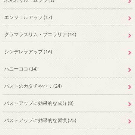
エンジェルアップ
(17)
グラマラスリム・プエラリア
(14)
シンデレラアップ
(16)
ハニーココ
(14)
バストのカタチやハリ
(24)
バストアップに効果的な成分
(8)
バストアップに効果的な習慣
(25)