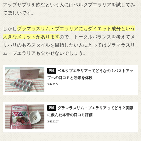
アップサプリを飲むという人にはベルタプエラリアを試してみ
てほしいです。
しかし
グラマラスリム・プエラリアにもダイエット成分という
大きなメリットがあります
ので、トータルバランスを考えてメ
リハリのあるスタイルを目指したい人にとってはグラマラスリ
ム・プエラリアも欠かせないでしょう。
ベルタプエラリアってどうなの？バストアッ
プへの口コミと効果を体験
2016.03.04
グラマラスリム・プエラリアってどう？実際
に飲んだ本音の口コミ評価
2017.02.27