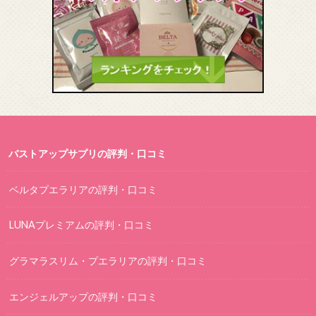
バストアップサプリの評判・口コミ
ベルタプエラリアの評判・口コミ
LUNAプレミアムの評判・口コミ
グラマラスリム・プエラリアの評判・口コミ
エンジェルアップの評判・口コミ