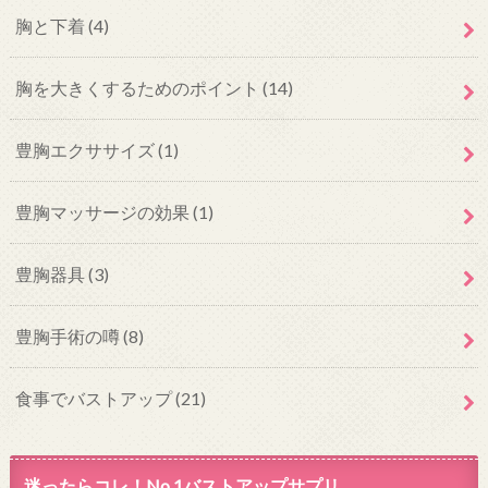
胸と下着
(4)
胸を大きくするためのポイント
(14)
豊胸エクササイズ
(1)
豊胸マッサージの効果
(1)
豊胸器具
(3)
豊胸手術の噂
(8)
食事でバストアップ
(21)
迷ったらコレ！No.1バストアップサプリ