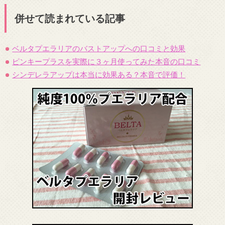
併せて読まれている記事
ベルタプエラリアのバストアップへの口コミと効果
ピンキープラスを実際に３ヶ月使ってみた本音の口コミ
シンデレラアップは本当に効果ある？本音で評価！