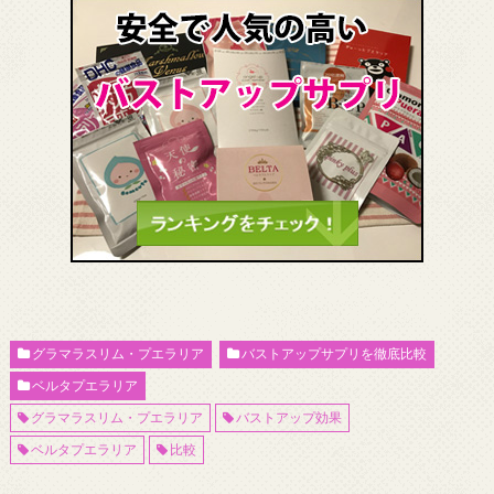
グラマラスリム・プエラリア
バストアップサプリを徹底比較
ベルタプエラリア
グラマラスリム・プエラリア
バストアップ効果
ベルタプエラリア
比較