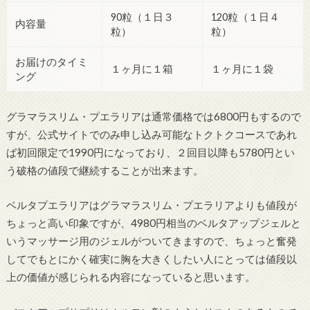
90粒（１日３
120粒（１日４
内容量
粒）
粒）
お届けのタイミ
１ヶ月に１箱
１ヶ月に１袋
ング
グラマラスリム・プエラリアは通常価格では6800円もするので
すが、公式サイトでのみ申し込み可能なトクトクコースであれ
ば初回限定で1990円になっており、２回目以降も5780円とい
う破格の値段で継続することが出来ます。
ベルタプエラリアはグラマラスリム・プエラリアよりも値段が
ちょっと高い印象ですが、4980円相当のベルタアップジェルと
いうマッサージ用のジェルがついてきますので、ちょっと奮発
してでもとにかく確実に胸を大きくしたい人にとっては値段以
上の価値が感じられる内容になっていると思います。