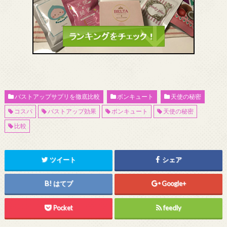
バストアップサプリを徹底比較
ボンキュート
天使の秘密
コスパ
バストアップ効果
ボンキュート
天使の秘密
比較
ツイート
シェア
はてブ
Google+
Pocket
feedly