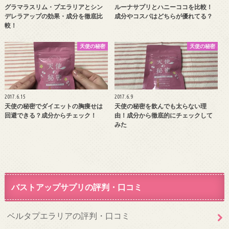
グラマラスリム・プエラリアとシン
ルーナサプリとハニーココを比較！
デレラアップの効果・成分を徹底比
成分やコスパはどちらが優れてる？
較！
天使の秘密
天使の秘密
2017.6.15
2017.6.9
天使の秘密でダイエットの胸痩せは
天使の秘密を飲んでも太らない理
回避できる？成分からチェック！
由！成分から徹底的にチェックして
みた
バストアップサプリの評判・口コミ
ベルタプエラリアの評判・口コミ