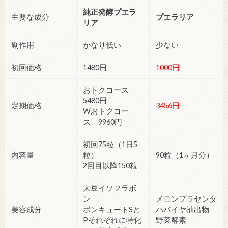
純正発酵プエラ
主要な成分
プエラリア
リア
副作用
かなり低い
少ない
初回価格
1480円
1000円
おトクコース
5480円
定期価格
3456円
Wおトクコー
ス 9960円
初回75粒（1日5
内容量
粒）
90粒（1ヶ月分）
2回目以降150粒
大豆イソフラボ
ン
メロンプラセンタ
美容成分
ボンキュートSと
パパイヤ抽出物
Pそれぞれに特化
野菜酵素