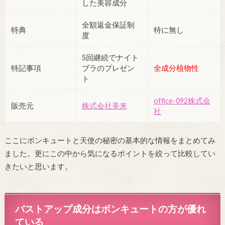
した美容成分
全額返金保証制
特典
特に無し
度
5回継続でナイト
特記事項
ブラのプレゼン
全成分植物性
ト
office-092株式会
販売元
株式会社美来
社
ここにボンキュートと天使の秘密の基本的な情報をまとめてみ
ました。更にこの中から気になるポイントを絞って比較してい
きたいと思います。
バストアップ成分はボンキュートの方が優れ
ている