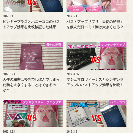
2017.1.11
2017.6.1
ピンキープラスとハニーココのバス
バストアップサプリ「天使の秘密」
トアップ効果を比較検証した結果！
を飲んだ口コミ！胸は大きくなる？
天使の秘密
シンデレラアップ
2017.6.23
2017.4.26
天使の秘密は授乳でしぼんでしまっ
マシュマロヴィーナスとシンデレラ
た胸を大きくすることはできるの
アップのバストアップ効果を比較！
か？
グラマラスリム・プエラリア
ハニーココ
2017.3.23
2017.3.5