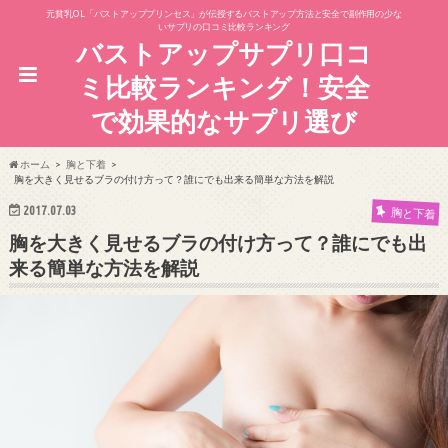
元貧乳OL「バストアッププリンセス」が伝授するバストアップ方法と安全で副作用の少な
いサプリの口コミ比較ランキング
バストアップサプリ口コ
ミ比較ランキング！安全
で効果的なサプリ選び
ホーム
胸と下着
胸を大きく見せるブラの付け方って？誰にでも出来る簡単な方法を解説
2017.07.03
胸と下着
胸を大きく見せるブラの付け方って？誰にでも出
来る簡単な方法を解説