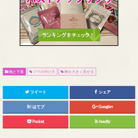
胸と下着
ブラの付け方
胸を大きく見せる
ツイート
シェア
はてブ
Google+
Pocket
feedly