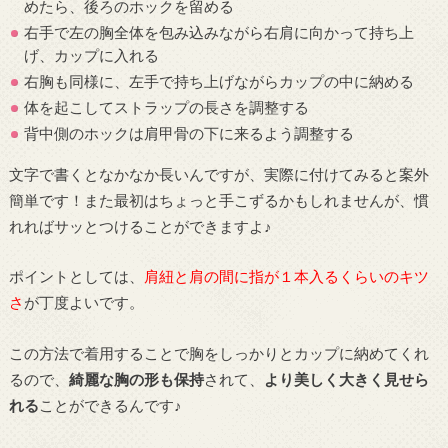
めたら、後ろのホックを留める
右手で左の胸全体を包み込みながら右肩に向かって持ち上
げ、カップに入れる
右胸も同様に、左手で持ち上げながらカップの中に納める
体を起こしてストラップの長さを調整する
背中側のホックは肩甲骨の下に来るよう調整する
文字で書くとなかなか長いんですが、実際に付けてみると案外
簡単です！また最初はちょっと手こずるかもしれませんが、慣
れればサッとつけることができますよ♪
ポイントとしては、
肩紐と肩の間に指が１本入るくらいのキツ
さ
が丁度よいです。
この方法で着用することで胸をしっかりとカップに納めてくれ
るので、
綺麗な胸の形も保持
されて、
より美しく大きく見せら
れる
ことができるんです♪