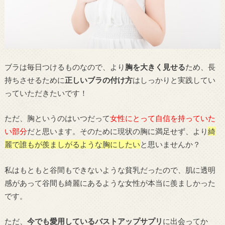
ブラは毎日つけるものなので、より
胸を大きく見せる
ため、長
持ちさせるために
正しいブラの付け方
はしっかりと実践してい
っていただきたいです！
ただ、胸というのはいつだって
女性にとって自信を持っていた
い部分
だと思います。そのために現状の胸に満足せず、より
綺
麗で誰もが羨ましがるような胸にしたい
と思いませんか？
私はもともと谷間もできないような貧乳だったので、肌に透明
感があって谷間も綺麗にあるような女性が本当に羨ましかった
です。
ただ、
今でも愛用しているバストアップサプリ
に出会ってか