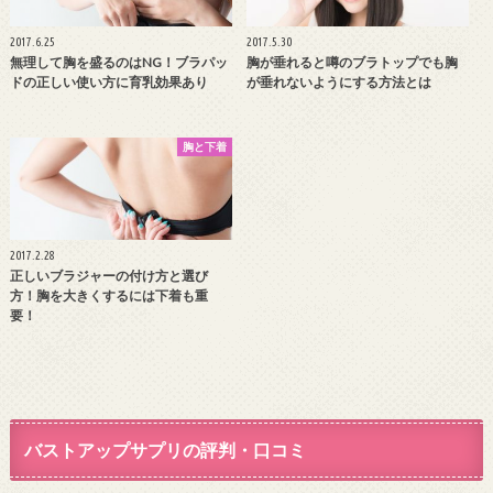
2017.6.25
2017.5.30
無理して胸を盛るのはNG！ブラパッ
胸が垂れると噂のブラトップでも胸
ドの正しい使い方に育乳効果あり
が垂れないようにする方法とは
胸と下着
2017.2.28
正しいブラジャーの付け方と選び
方！胸を大きくするには下着も重
要！
バストアップサプリの評判・口コミ