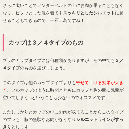
さらに太いことでアンダーベルトの上にお肉が乗ることもなく
なり、ピタッとした服を着ても
スッキリとしたシルエット
に見
せることもできるので、一石二鳥ですね！
カップは３／４タイプのもの
ブラのカップタイプには何種類かありますが、その中でも
３／
４タイプ
のものを選びましょう。
このタイプは他のカップタイプよりも
寄せて上げる効果が大き
く
、フルカップのように時間とともにカップと胸の間に隙間が
空いてしまう…ということも少ないのでオススメです。
またしっかりとカップの中にお肉が収まることからこのタイプ
のブラも、脇の無駄なお肉がなくなり
シルエットラインがすっ
きり
とします。