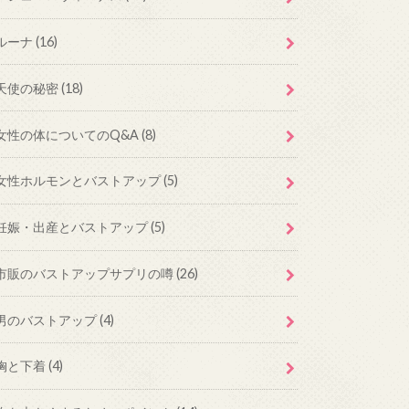
ルーナ
(16)
天使の秘密
(18)
女性の体についてのQ&A
(8)
女性ホルモンとバストアップ
(5)
妊娠・出産とバストアップ
(5)
市販のバストアップサプリの噂
(26)
男のバストアップ
(4)
胸と下着
(4)