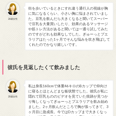
街を歩いているときにすれ違う通行人の視線が胸
に気になるくらい、小さい胸に悩まされていまし
た。豆乳を飲んだら大きくなると聞いてスーパー
26歳女性
で豆乳を大量買いしたり、効果のあるマッサージ
や筋トレ方法があると聞いては一通り試してみた
のですがどれも効果なしでした。ぎゅーっとプエ
ラリアはたった1ヶ月でそんな悩みを吹き飛ばして
くれたのでかなり嬉しいです。
彼氏を見返したくて飲みました
私は身長160cmで体重46キロのBカップで仰向け
に寝るとほとんどまな板状態でした。彼氏が私に
隠れて巨乳もののビデオを見ていた痕跡が見つか
20歳女性
り悔しくなってぎゅーっとプエラリアを飲み始め
ました。2ヶ月飲んだところで胸が張ってきて、3
ヶ月目に急成長。今ではDカップまで大きくなっ