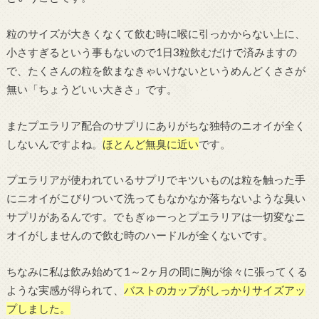
粒のサイズが大きくなくて飲む時に喉に引っかからない上に、
小さすぎるという事もないので1日3粒飲むだけで済みますの
で、たくさんの粒を飲まなきゃいけないというめんどくささが
無い「ちょうどいい大きさ」です。
またプエラリア配合のサプリにありがちな独特のニオイが全く
しないんですよね。
ほとんど無臭に近い
です。
プエラリアが使われているサプリでキツいものは粒を触った手
にニオイがこびりついて洗ってもなかなか落ちないような臭い
サプリがあるんです。でもぎゅーっとプエラリアは一切変なニ
オイがしませんので飲む時のハードルが全くないです。
ちなみに私は飲み始めて1～2ヶ月の間に胸が徐々に張ってくる
ような実感が得られて、
バストのカップがしっかりサイズアッ
プしました。