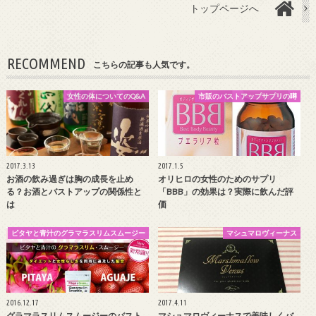
トップページへ
RECOMMEND
こちらの記事も人気です。
女性の体についてのQ&A
市販のバストアップサプリの噂
2017.3.13
2017.1.5
お酒の飲み過ぎは胸の成長を止め
オリヒロの女性のためのサプリ
る？お酒とバストアップの関係性と
「BBB」の効果は？実際に飲んだ評
は
価
ピタヤと青汁のグラマラスリムスムージー
マシュマロヴィーナス
2016.12.17
2017.4.11
グラマラスリムスムージーのバスト
マシュマロヴィーナスで美味しくバ