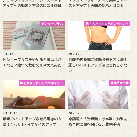
アップへの効果と本音の口コミ評価
ストアップ！実際の効果と口コミ
ピンキープラス
胸を大きくするためのポイント
2016.12.5
2017.3.26
ピンキープラスをやめると胸は小さ
お腹の肉を胸に移動出来るのは嘘！
くなる？途中で飲むのをやめてみた
正しいバストアップ法はこれしかな
い
胸を大きくするためのポイント
豊胸手術の噂
2016.11.10
2017.6.21
最短でバストアップさせる驚きの方
今話題の「光豊胸」は本当に効果あ
法！たった1ヶ月でサイズアップ！
る？体に傷を付けない豊胸手術