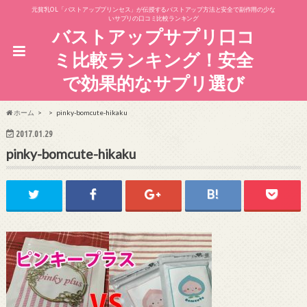
元貧乳OL「バストアッププリンセス」が伝授するバストアップ方法と安全で副作用の少な
いサプリの口コミ比較ランキング
バストアップサプリ口コ
ミ比較ランキング！安全
で効果的なサプリ選び
ホーム
pinky-bomcute-hikaku
2017.01.29
pinky-bomcute-hikaku