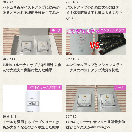
2017.3.8
2017.12.5
ハトムギ茶がバストアップに効果が
バストアップのために太るのはダ
あると言われる理由を検証してみた
メ！体脂肪増えても胸は大きくなら
ない
ルーナ
エンジェルアップ
2017.2.10
2017.11.18
LUNA（ルーナ）サプリは生理中に飲
エンジェルアップとマシュマロヴィ
んで大丈夫？実際に飲んだ結果
ーナスのバストアップ成分を比較
バストクリームの口コミ
ルーナ
2016.12.12
2017.2.5
モデルも愛用するブーブクリームは
LUNA（ルーナ）サプリの通販最安値
胸が大きくなるのか？検証した結果
はどこ？楽天かAmazonか？