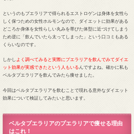
というのもプエラリアで得られるエストロゲンは身体を女性ら
しく保つための女性ホルモンなので、ダイエットに効果がある
どころか身体を女性らしい丸みを帯びた体型に近づけてしまう
ため逆に「飲んでいたら太ってしまった」という口コミもある
くらいなのです。
しかし
よく調べてみると実際にプエラリアを飲んでみてダイエ
ット効果が実感できたという人もいる
んですよね。確かに私も
ベルタプエラリアを飲んでみたら痩せました。
今回はベルタプエラリアを飲むことで現れる意外なダイエット
効果について検証してみたいと思います。
ベルタプエラリアのプエラリアで痩せる理由
はこれ！