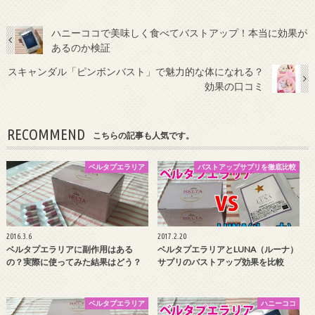
ハニーココで美味しく食べてバストアップ！本当に効果が
あるのか検証
スキャンダル「ピンボンバスト」で魅力的な体になれる？
効果の口コミ
RECOMMEND
こちらの記事も人気です。
ベルタプエラリア
バストアップサプリを徹底比較
2016.3.6
2017.2.20
ベルタプエラリアに副作用はある
ベルタプエラリアとLUNA（ルーナ）
の？実際に使ってみた結果はどう？
サプリのバストアップ効果を比較
ベルタプエラリア
ハニーココ