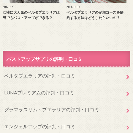
2017.7.5
2016.12.18
女性に大人気のベルタプエラリアは
ベルタプエラリアの定期コースを解
男でもバストアップができる？
約する方法はどうしたらいいの？
バストアップサプリの評判・口コミ
ベルタプエラリアの評判・口コミ
LUNAプレミアムの評判・口コミ
グラマラスリム・プエラリアの評判・口コミ
エンジェルアップの評判・口コミ