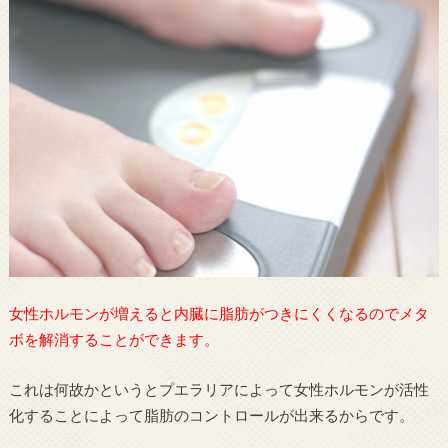
女性ホルモンが増えると内臓に脂肪がつきにくくなるのでメタ
ボを解消することができます。
これは何故かというとプエラリアによって女性ホルモンが活性
化することによって脂肪のコントロールが出来るからです。