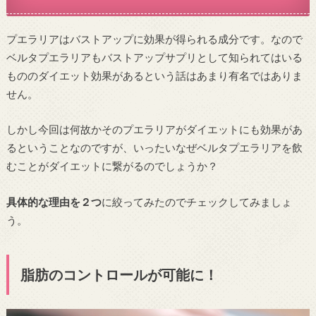
プエラリアはバストアップに効果が得られる成分です。なので
ベルタプエラリアもバストアップサプリとして知られてはいる
もののダイエット効果があるという話はあまり有名ではありま
せん。
しかし今回は何故かそのプエラリアがダイエットにも効果があ
るということなのですが、いったいなぜベルタプエラリアを飲
むことがダイエットに繋がるのでしょうか？
具体的な理由を２つ
に絞ってみたのでチェックしてみましょ
う。
脂肪のコントロールが可能に！