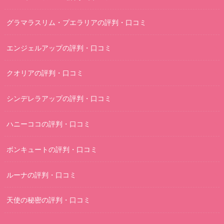
グラマラスリム・プエラリアの評判・口コミ
エンジェルアップの評判・口コミ
クオリアの評判・口コミ
シンデレラアップの評判・口コミ
ハニーココの評判・口コミ
ボンキュートの評判・口コミ
ルーナの評判・口コミ
天使の秘密の評判・口コミ