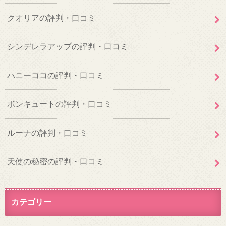
クオリアの評判・口コミ
シンデレラアップの評判・口コミ
ハニーココの評判・口コミ
ボンキュートの評判・口コミ
ルーナの評判・口コミ
天使の秘密の評判・口コミ
カテゴリー