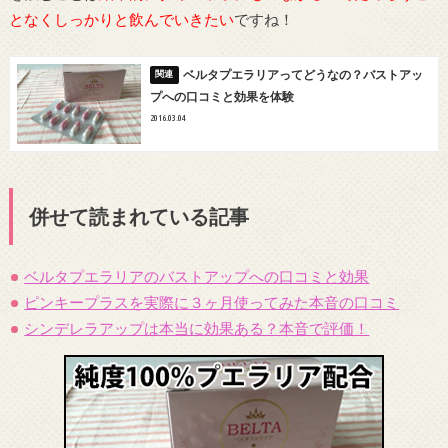
となくしっかりと飲んでいきたい
ですね！
ベルタプエラリアってどうなの？バストアッ
プへの口コミと効果を体験
2016.03.04
併せて読まれている記事
ベルタプエラリアのバストアップへの口コミと効果
ピンキープラスを実際に３ヶ月使ってみた本音の口コミ
シンデレラアップは本当に効果ある？本音で評価！