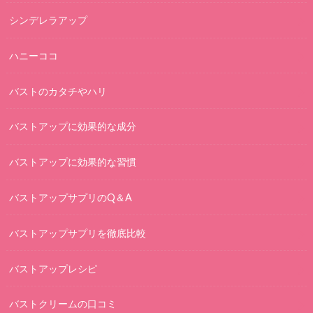
シンデレラアップ
ハニーココ
バストのカタチやハリ
バストアップに効果的な成分
バストアップに効果的な習慣
バストアップサプリのQ＆A
バストアップサプリを徹底比較
バストアップレシピ
バストクリームの口コミ