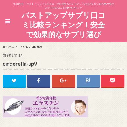
元貧乳OL「バストアッププリンセス」が伝授するバストアップ方法と安全で副作用の少な
いサプリの口コミ比較ランキング
バストアップサプリ口コ
ミ比較ランキング！安全
で効果的なサプリ選び
ホーム
cinderella-up9
2016.11.17
cinderella-up9