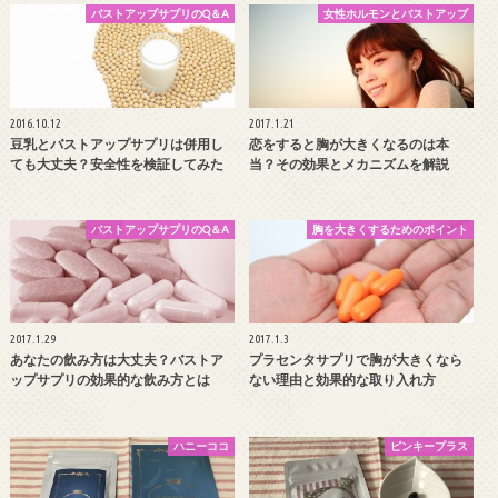
バストアップサプリのQ＆A
女性ホルモンとバストアップ
2016.10.12
2017.1.21
豆乳とバストアップサプリは併用し
恋をすると胸が大きくなるのは本
ても大丈夫？安全性を検証してみた
当？その効果とメカニズムを解説
バストアップサプリのQ＆A
胸を大きくするためのポイント
2017.1.29
2017.1.3
あなたの飲み方は大丈夫？バストア
プラセンタサプリで胸が大きくなら
ップサプリの効果的な飲み方とは
ない理由と効果的な取り入れ方
ハニーココ
ピンキープラス