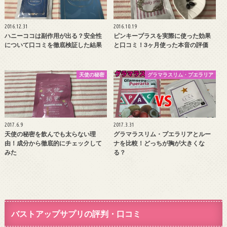
2016.12.31
2016.10.19
ハニーココは副作用が出る？安全性
ピンキープラスを実際に使った効果
について口コミを徹底検証した結果
と口コミ！3ヶ月使った本音の評価
天使の秘密
グラマラスリム・プエラリア
2017.6.9
2017.3.31
天使の秘密を飲んでも太らない理
グラマラスリム・プエラリアとルー
由！成分から徹底的にチェックして
ナを比較！どっちが胸が大きくな
みた
る？
バストアップサプリの評判・口コミ