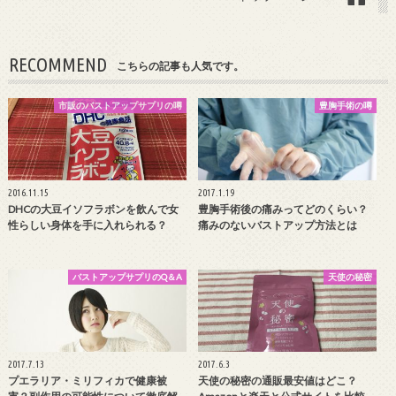
RECOMMEND
こちらの記事も人気です。
市販のバストアップサプリの噂
豊胸手術の噂
2016.11.15
2017.1.19
DHCの大豆イソフラボンを飲んで女
豊胸手術後の痛みってどのくらい？
性らしい身体を手に入れられる？
痛みのないバストアップ方法とは
バストアップサプリのQ＆A
天使の秘密
2017.7.13
2017.6.3
プエラリア・ミリフィカで健康被
天使の秘密の通販最安値はどこ？