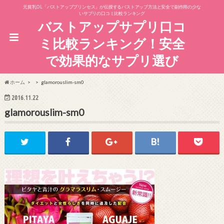
元貧乳OL「バストアッププリンセス」が伝授するバストアップ方法と安全で副作用の少な
いサプリの口コミ比較ランキング
バストアップサプリ口コ
ミ比較ランキング！安全
で効果的なサプリ選び
ホーム
glamorouslim-sm0
2016.11.22
glamorouslim-sm0