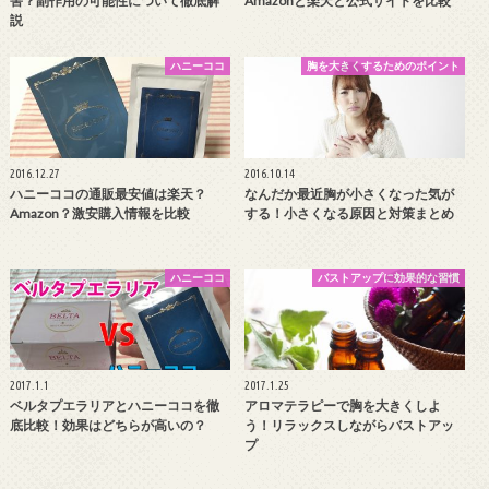
害？副作用の可能性について徹底解
Amazonと楽天と公式サイトを比較
説
ハニーココ
胸を大きくするためのポイント
2016.12.27
2016.10.14
ハニーココの通販最安値は楽天？
なんだか最近胸が小さくなった気が
Amazon？激安購入情報を比較
する！小さくなる原因と対策まとめ
ハニーココ
バストアップに効果的な習慣
2017.1.1
2017.1.25
ベルタプエラリアとハニーココを徹
アロマテラピーで胸を大きくしよ
底比較！効果はどちらが高いの？
う！リラックスしながらバストアッ
プ