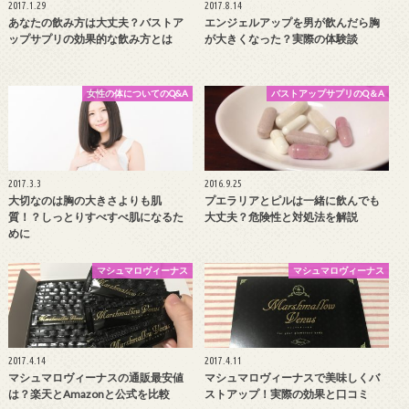
2017.1.29
2017.8.14
あなたの飲み方は大丈夫？バストア
エンジェルアップを男が飲んだら胸
ップサプリの効果的な飲み方とは
が大きくなった？実際の体験談
女性の体についてのQ&A
バストアップサプリのQ＆A
2017.3.3
2016.9.25
大切なのは胸の大きさよりも肌
プエラリアとピルは一緒に飲んでも
質！？しっとりすべすべ肌になるた
大丈夫？危険性と対処法を解説
めに
マシュマロヴィーナス
マシュマロヴィーナス
2017.4.14
2017.4.11
マシュマロヴィーナスの通販最安値
マシュマロヴィーナスで美味しくバ
は？楽天とAmazonと公式を比較
ストアップ！実際の効果と口コミ