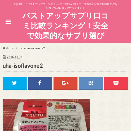
元貧乳OL「バストアッププリンセス」が伝授するバストアップ方法と安全で副作用の少な
いサプリの口コミ比較ランキング
バストアップサプリ口コ
ミ比較ランキング！安全
で効果的なサプリ選び
ホーム
uha-isoflavone2
2016.10.31
uha-isoflavone2