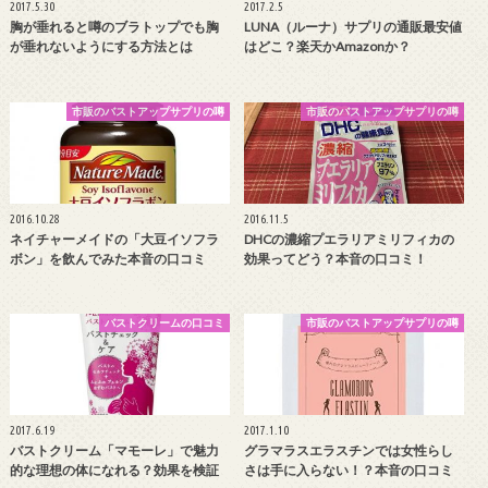
2017.5.30
2017.2.5
胸が垂れると噂のブラトップでも胸
LUNA（ルーナ）サプリの通販最安値
が垂れないようにする方法とは
はどこ？楽天かAmazonか？
市販のバストアップサプリの噂
市販のバストアップサプリの噂
2016.10.28
2016.11.5
ネイチャーメイドの「大豆イソフラ
DHCの濃縮プエラリアミリフィカの
ボン」を飲んでみた本音の口コミ
効果ってどう？本音の口コミ！
バストクリームの口コミ
市販のバストアップサプリの噂
2017.6.19
2017.1.10
バストクリーム「マモーレ」で魅力
グラマラスエラスチンでは女性らし
的な理想の体になれる？効果を検証
さは手に入らない！？本音の口コミ