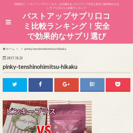
元貧乳OL「バストアッププリンセス」が伝授するバストアップ方法と安全で副作用の少な
いサプリの口コミ比較ランキング
バストアップサプリ口コ
ミ比較ランキング！安全
で効果的なサプリ選び
ホーム
pinky-tenshinohimitsu-hikaku
2017.10.23
pinky-tenshinohimitsu-hikaku