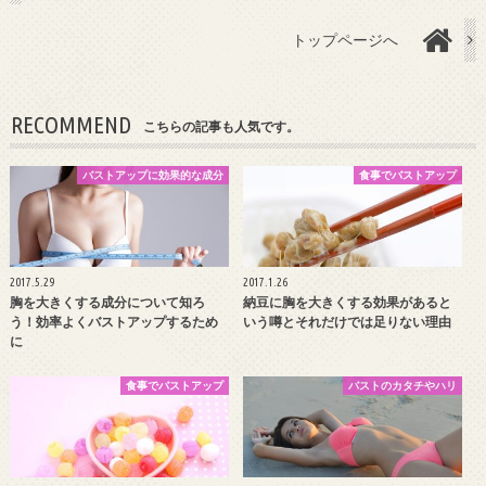
トップページへ
RECOMMEND
こちらの記事も人気です。
バストアップに効果的な成分
食事でバストアップ
2017.5.29
2017.1.26
胸を大きくする成分について知ろ
納豆に胸を大きくする効果があると
う！効率よくバストアップするため
いう噂とそれだけでは足りない理由
に
食事でバストアップ
バストのカタチやハリ