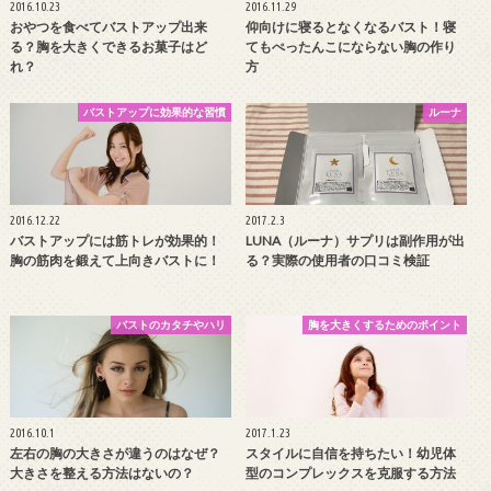
2016.10.23
2016.11.29
おやつを食べてバストアップ出来
仰向けに寝るとなくなるバスト！寝
る？胸を大きくできるお菓子はど
てもぺったんこにならない胸の作り
れ？
方
バストアップに効果的な習慣
ルーナ
2016.12.22
2017.2.3
バストアップには筋トレが効果的！
LUNA（ルーナ）サプリは副作用が出
胸の筋肉を鍛えて上向きバストに！
る？実際の使用者の口コミ検証
バストのカタチやハリ
胸を大きくするためのポイント
2016.10.1
2017.1.23
左右の胸の大きさが違うのはなぜ？
スタイルに自信を持ちたい！幼児体
大きさを整える方法はないの？
型のコンプレックスを克服する方法