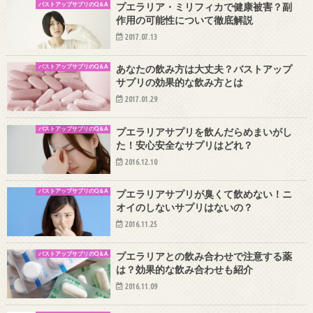
バストアップサプリのQ＆A
プエラリア・ミリフィカで健康被害？副
作用の可能性について徹底解説
2017.07.13
バストアップサプリのQ＆A
あなたの飲み方は大丈夫？バストアップ
サプリの効果的な飲み方とは
2017.01.29
バストアップサプリのQ＆A
プエラリアサプリを飲んだらめまいがし
た！安心安全なサプリはどれ？
2016.12.10
バストアップサプリのQ＆A
プエラリアサプリが臭くて飲めない！ニ
オイのしないサプリはないの？
2016.11.25
バストアップサプリのQ＆A
プエラリアとの飲み合わせで注意する薬
は？効果的な飲み合わせも紹介
2016.11.09