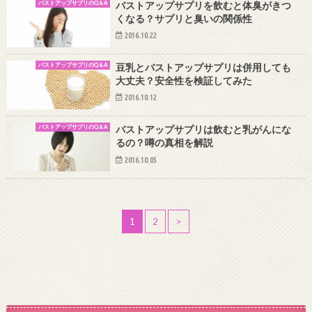
バストアップサプリのQ＆A
バストアップサプリを飲むと体臭がきつ
くなる？サプリと臭いの関係性
2016.10.22
バストアップサプリのQ＆A
豆乳とバストアップサプリは併用しても
大丈夫？安全性を検証してみた
2016.10.12
バストアップサプリのQ＆A
バストアップサプリは飲むと乳がんにな
るの？噂の真相を解説
2016.10.05
1
2
>