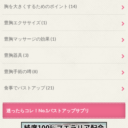
胸を大きくするためのポイント
(14)
豊胸エクササイズ
(1)
豊胸マッサージの効果
(1)
豊胸器具
(3)
豊胸手術の噂
(8)
食事でバストアップ
(21)
迷ったらコレ！No.1バストアップサプリ