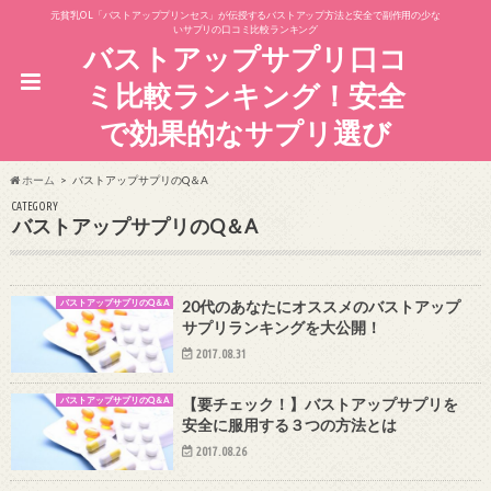
元貧乳OL「バストアッププリンセス」が伝授するバストアップ方法と安全で副作用の少な
いサプリの口コミ比較ランキング
バストアップサプリ口コ
ミ比較ランキング！安全
で効果的なサプリ選び
ホーム
バストアップサプリのQ＆A
CATEGORY
バストアップサプリのQ＆A
バストアップサプリのQ＆A
20代のあなたにオススメのバストアップ
サプリランキングを大公開！
2017.08.31
バストアップサプリのQ＆A
【要チェック！】バストアップサプリを
安全に服用する３つの方法とは
2017.08.26