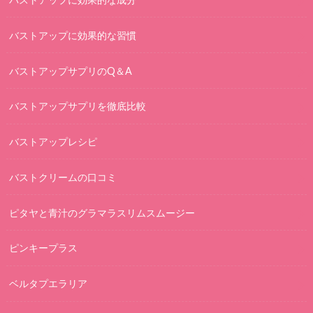
バストアップに効果的な習慣
バストアップサプリのQ＆A
バストアップサプリを徹底比較
バストアップレシピ
バストクリームの口コミ
ピタヤと青汁のグラマラスリムスムージー
ピンキープラス
ベルタプエラリア