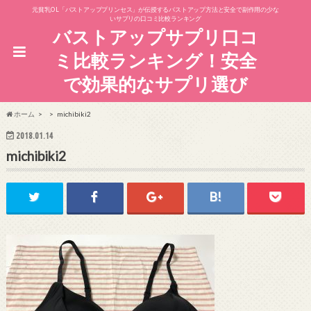
元貧乳OL「バストアッププリンセス」が伝授するバストアップ方法と安全で副作用の少な
いサプリの口コミ比較ランキング
バストアップサプリ口コ
ミ比較ランキング！安全
で効果的なサプリ選び
ホーム
michibiki2
2018.01.14
michibiki2