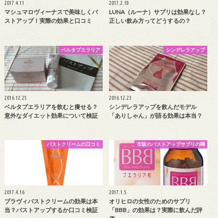
2017.4.11
2017.2.18
マシュマロヴィーナスで美味しくバ
LUNA（ルーナ）サプリは効果なし？
ストアップ！実際の効果と口コミ
正しい飲み方ってどうするの？
ベルタプエラリア
シンデレラアップ
2016.12.25
2016.12.23
ベルタプエラリアを飲むと痩せる？
シンデレラアップを飲んだモデル
意外なダイエット効果について検証
「ありしゃん」が語る効果は本当？
バストクリームの口コミ
市販のバストアップサプリの噂
2017.4.16
2017.1.5
ブラヴィバストクリームの効果は本
オリヒロの女性のためのサプリ
当？バストアップするか口コミ検証
「BBB」の効果は？実際に飲んだ評