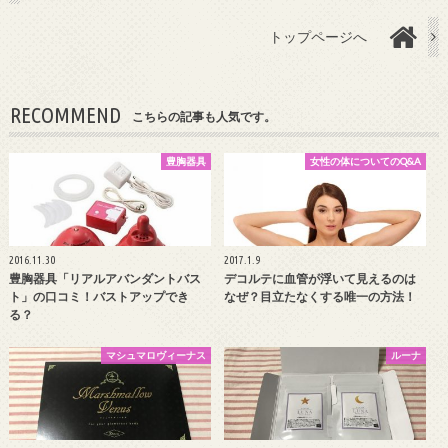
トップページへ
RECOMMEND
こちらの記事も人気です。
豊胸器具
女性の体についてのQ&A
2016.11.30
2017.1.9
豊胸器具「リアルアバンダントバス
デコルテに血管が浮いて見えるのは
ト」の口コミ！バストアップでき
なぜ？目立たなくする唯一の方法！
る？
マシュマロヴィーナス
ルーナ