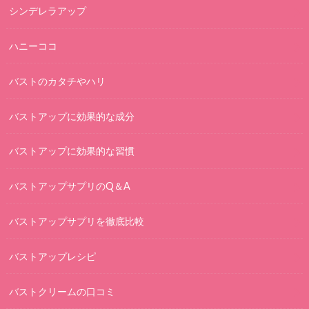
シンデレラアップ
ハニーココ
バストのカタチやハリ
バストアップに効果的な成分
バストアップに効果的な習慣
バストアップサプリのQ＆A
バストアップサプリを徹底比較
バストアップレシピ
バストクリームの口コミ