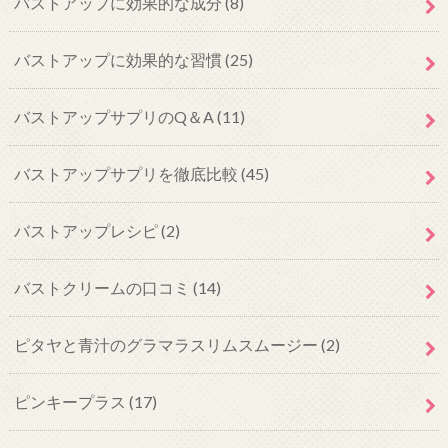
バストアップに効果的な成分
(8)
バストアップに効果的な習慣
(25)
バストアップサプリのQ＆A
(11)
バストアップサプリを徹底比較
(45)
バストアップレシピ
(2)
バストクリームの口コミ
(14)
ピタヤと青汁のグラマラスリムスムージー
(2)
ピンキープラス
(17)