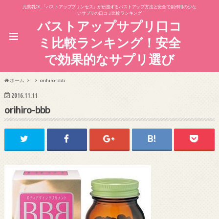
元貧乳OL「バストアッププリンセス」が伝授するバストアップ方法と安全で副作用の少な
いサプリの口コミ比較ランキング
バストアップサプリ口コ
ミ比較ランキング！安全
で効果的なサプリ選び
ホーム
orihiro-bbb
2016.11.11
orihiro-bbb