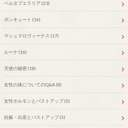
ベルタプエラリア
(23)
ボンキュート
(16)
マシュマロヴィーナス
(17)
ルーナ
(16)
天使の秘密
(18)
女性の体についてのQ&A
(8)
女性ホルモンとバストアップ
(5)
妊娠・出産とバストアップ
(5)