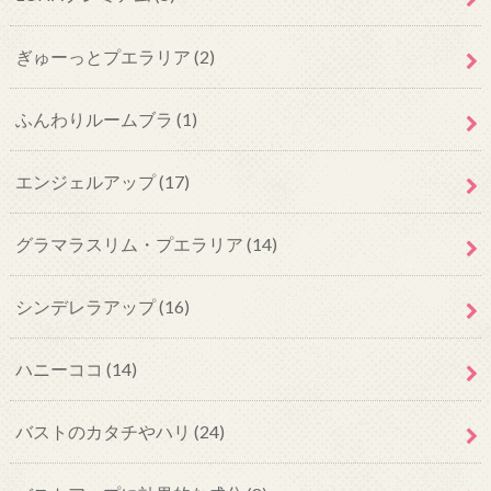
ぎゅーっとプエラリア
(2)
ふんわりルームブラ
(1)
エンジェルアップ
(17)
グラマラスリム・プエラリア
(14)
シンデレラアップ
(16)
ハニーココ
(14)
バストのカタチやハリ
(24)