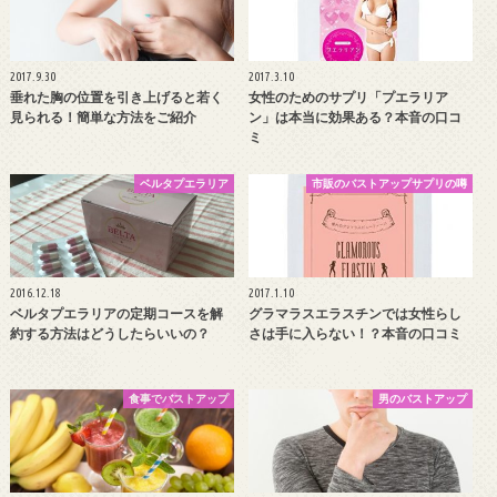
2017.9.30
2017.3.10
垂れた胸の位置を引き上げると若く
女性のためのサプリ「プエラリア
見られる！簡単な方法をご紹介
ン」は本当に効果ある？本音の口コ
ミ
ベルタプエラリア
市販のバストアップサプリの噂
2016.12.18
2017.1.10
ベルタプエラリアの定期コースを解
グラマラスエラスチンでは女性らし
約する方法はどうしたらいいの？
さは手に入らない！？本音の口コミ
食事でバストアップ
男のバストアップ