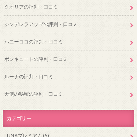
クオリアの評判・口コミ
シンデレラアップの評判・口コミ
ハニーココの評判・口コミ
ボンキュートの評判・口コミ
ルーナの評判・口コミ
天使の秘密の評判・口コミ
カテゴリー
LUNAプレミアム
(5)