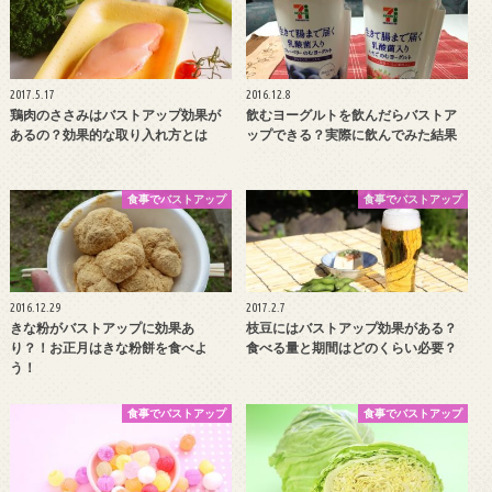
2017.5.17
2016.12.8
鶏肉のささみはバストアップ効果が
飲むヨーグルトを飲んだらバストア
あるの？効果的な取り入れ方とは
ップできる？実際に飲んでみた結果
食事でバストアップ
食事でバストアップ
2016.12.29
2017.2.7
きな粉がバストアップに効果あ
枝豆にはバストアップ効果がある？
り？！お正月はきな粉餅を食べよ
食べる量と期間はどのくらい必要？
う！
食事でバストアップ
食事でバストアップ