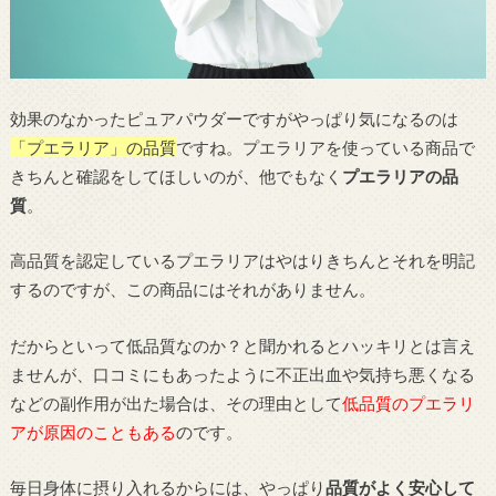
効果のなかったピュアパウダーですがやっぱり気になるのは
「プエラリア」の品質
ですね。プエラリアを使っている商品で
きちんと確認をしてほしいのが、他でもなく
プエラリアの品
質
。
高品質を認定しているプエラリアはやはりきちんとそれを明記
するのですが、この商品にはそれがありません。
だからといって低品質なのか？と聞かれるとハッキリとは言え
ませんが、口コミにもあったように不正出血や気持ち悪くなる
などの副作用が出た場合は、その理由として
低品質のプエラリ
アが原因のこともある
のです。
毎日身体に摂り入れるからには、やっぱり
品質がよく安心して