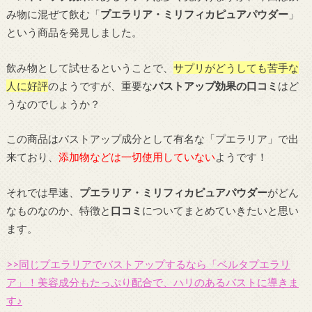
み物に混ぜて飲む「
プエラリア・ミリフィカピュアパウダー
」
という商品を発見しました。
飲み物として試せるということで、
サプリがどうしても苦手な
人に好評
のようですが、重要な
バストアップ効果の口コミ
はど
うなのでしょうか？
この商品はバストアップ成分として有名な「プエラリア」で出
来ており、
添加物などは一切使用していない
ようです！
それでは早速、
プエラリア・ミリフィカピュアパウダー
がどん
なものなのか、特徴と
口コミ
についてまとめていきたいと思い
ます。
>>同じプエラリアでバストアップするなら「ベルタプエラリ
ア」！美容成分もたっぷり配合で、ハリのあるバストに導きま
す♪