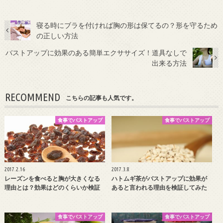
寝る時にブラを付ければ胸の形は保てるの？形を守るため
の正しい方法
バストアップに効果のある簡単エクササイズ！道具なしで
出来る方法
RECOMMEND
こちらの記事も人気です。
食事でバストアップ
食事でバストアップ
2017.2.16
2017.3.8
レーズンを食べると胸が大きくなる
ハトムギ茶がバストアップに効果が
理由とは？効果はどのくらいか検証
あると言われる理由を検証してみた
食事でバストアップ
食事でバストアップ