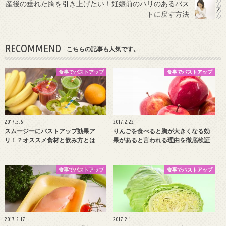
産後の垂れた胸を引き上げたい！妊娠前のハリのあるバス
トに戻す方法
RECOMMEND
こちらの記事も人気です。
食事でバストアップ
食事でバストアップ
2017.5.6
2017.2.22
スムージーにバストアップ効果ア
りんごを食べると胸が大きくなる効
リ！？オススメ食材と飲み方とは
果があると言われる理由を徹底検証
食事でバストアップ
食事でバストアップ
2017.5.17
2017.2.1