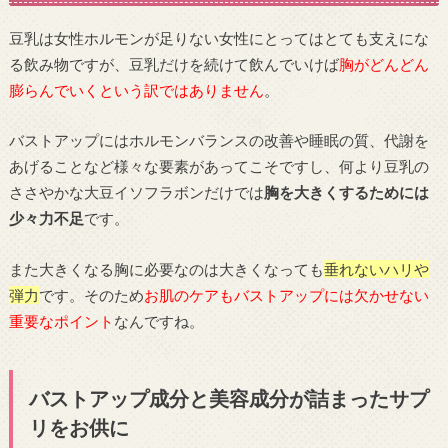
豆乳は女性ホルモンが足りない女性にとってはとても支えにな
る飲み物ですが、豆乳だけを続けて飲んでいけば
胸がどんどん
膨らんでいくという訳ではありません
。
バストアップにはホルモンバランスの改善や睡眠の質、代謝を
あげることなど様々な要素があってこそですし、何より豆乳の
ささやかな大豆イソフラボンだけでは
胸を大きくするためには
少々力不足
です。
また大きくなる胸に必要なのは大きくなっても
垂れないハリや
弾力
です。そのため
お肌のケアもバストアップには欠かせない
重要なポイント
なんですね。
バストアップ成分と美容成分が詰まったサプ
リをお供に