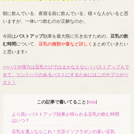
朝に飲んでいる、夜寝る前に飲んでいる、様々な人がいると思
いますが、一体いつ飲むのが正解なのか。
今回は
バストアップ
効果を最大限に引き出すための、
豆乳の飲
む時間
について、
豆乳の種類や量など詳しく
まとめていきたい
と思います♪
>>ハリや弾力は豆乳だけではまかなえない！バストアップもで
きて、ツンとハリのあるバストにするためにはこのサプリがベ
スト！
この記事で書いてること
[
hide
]
より高いバストアップ効果が得られる豆乳の飲む時間
はいつ？
豆乳を選ぶならこれ！大豆イソフラボンの多い豆乳