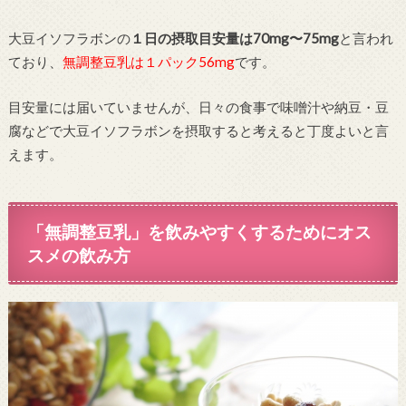
大豆イソフラボンの
１日の摂取目安量は70mg〜75mg
と言われ
ており、
無調整豆乳は１パック56mg
です。
目安量には届いていませんが、日々の食事で味噌汁や納豆・豆
腐などで大豆イソフラボンを摂取すると考えると丁度よいと言
えます。
「無調整豆乳」を飲みやすくするためにオス
スメの飲み方