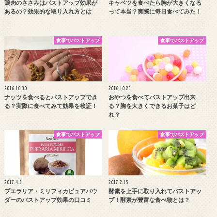
鶏肉のささみはバストアップ効果が
キャベツを食べたら胸が大きくなる
あるの？効果的な取り入れ方とは
って本当？実際に毎日食べてみた！
食事でバストアップ
食事でバストアップ
2016.10.30
2016.10.23
ナッツを食べるとバストアップでき
おやつを食べてバストアップ出来
る？実際に食べてみて効果を検証！
る？胸を大きくできるお菓子はど
れ？
食事でバストアップ
食事でバストアップ
2017.4.5
2017.2.15
プエラリア・ミリフィカピュアパウ
酵素を上手に取り入れてバストアッ
ダーのバストアップ効果の口コミ
プ！酵素が豊富な食べ物とは？