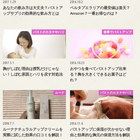
2017.1.29
2016.10.2
あなたの飲み方は大丈夫？バストア
ベルタプエラリアの最安値は楽天？
ップサプリの効果的な飲み方とは
Amazon？一番お得なのは？
バストのカタチやハリ
食事でバストアップ
2017.5.1
2016.10.23
胸がしぼむ理由は授乳だけじゃな
おやつを食べてバストアップ出来
い！しぼむ原因とハリを戻す対処法
る？胸を大きくできるお菓子はど
れ？
ルーナ
バストのカタチやハリ
2018.7.7
2016.11.6
ルーナナチュラルアップクリームを
バストアップに保湿が欠かせない理
実際に試した効果の口コミを解説！
由と効果的な胸元の保湿方法を解説