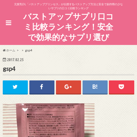
元貧乳OL「バストアッププリンセス」が伝授するバストアップ方法と安全で副作用の少な
いサプリの口コミ比較ランキング
バストアップサプリ口コ
ミ比較ランキング！安全
で効果的なサプリ選び
ホーム
gsp4
2017.02.25
gsp4