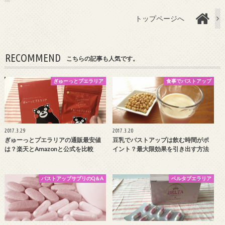
トップページへ
RECOMMEND
こちらの記事も人気です。
ぎゅーっとプエラリア
食事でバストアップ
2017.3.29
2017.3.20
ぎゅーっとプエラリアの通販最安値
豆乳でバストアップは飲む時間がポ
は？楽天とAmazonと公式を比較
イント？最大限効果を引き出す方法
バストアップサプリのQ＆A
ベルタプエラリア